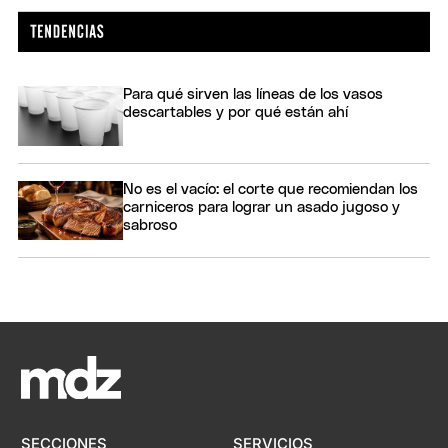
Para qué sirven las líneas de los vasos
descartables y por qué están ahí
No es el vacío: el corte que recomiendan los
carniceros para lograr un asado jugoso y
sabroso
SECCIONES
SERVICIOS