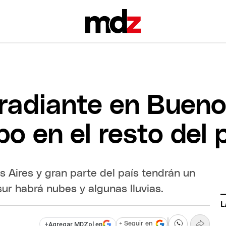
radiante en Buenos
po en el resto del 
 Aires y gran parte del país tendrán un
sur habrá nubes y algunas lluvias.
L
+
Agregar MDZol en
+ Seguir en