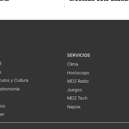
SERVICIOS
d
Clima
s
Horóscopo
ulos y Cultura
MDZ Radio
astronomía
Juegos
MDZ Tech
tos
Napsix
ter