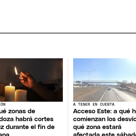
IÓN
A TENER EN CUENTA
ué zonas de
Acceso Este: a qué h
oza habrá cortes
comienzan los desvío
uz durante el fin de
qué zona estará
ana
afectada este sábad