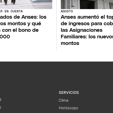
ER EN CUENTA
AGOSTO
lados de Anses: los
Anses aumentó el to
os montos y qué
de ingresos para cob
 con el bono de
las Asignaciones
.000
Familiares: los nuevo
montos
SERVICIOS
d
Clima
s
Horóscopo