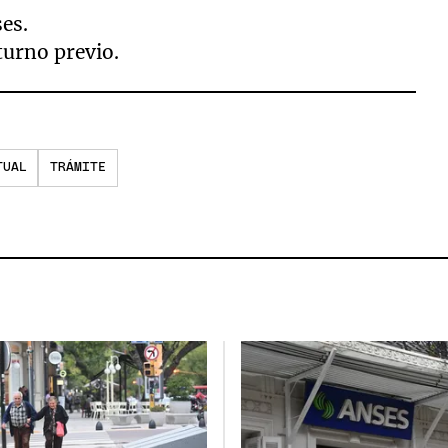
es.
turno previo.
TUAL
TRÁMITE