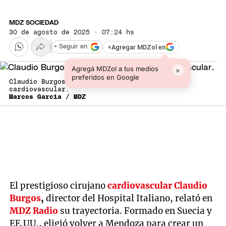
MDZ SOCIEDAD
30 de agosto de 2025 · 07:24 hs
+
Agregar MDZol en
+ Seguir en
Agregá MDZol a tus medios
×
preferidos en Google
Claudio Burgos, referente en cirugía
cardiovascular.
Marcos Garcia / MDZ
El prestigioso cirujano
cardiovascular
Claudio
Burgos
,
director del Hospital Italiano, relató en
MDZ Radio
su trayectoria. Formado en Suecia y
EE.UU., eligió volver a Mendoza para crear un