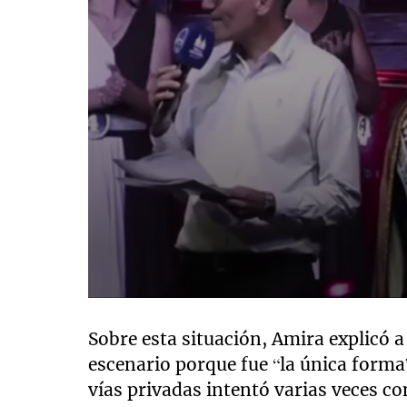
0
seconds
of
Sobre esta situación, Amira explicó a
7
escenario porque fue “la única forma
minutes,
19
vías privadas intentó varias veces c
seconds
Volume
90%