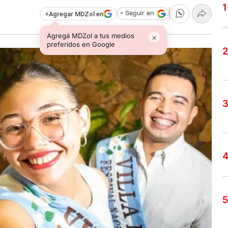
+
Agregar MDZol en
+ Seguir en
Agregá MDZol a tus medios
×
preferidos en Google