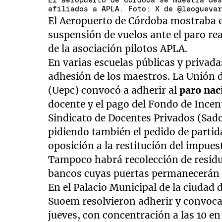
El aeropuerto de Córdoba se muestra de
afiliados a APLA. Foto: X de @leogueva
El Aeropuerto de Córdoba mostraba e
suspensión de vuelos ante el paro rea
de la asociación pilotos APLA.
En varias escuelas públicas y privada
adhesión de los maestros. La Unión 
(Uepc) convocó a adherir al
paro nac
docente y el pago del Fondo de Ince
Sindicato de Docentes Privados (Sad
pidiendo también el pedido de partid
oposición a la restitución del impues
Tampoco habrá recolección de residuo
bancos cuyas puertas permanecerán 
En el Palacio Municipal de la ciudad
Suoem resolvieron adherir y convoca
jueves, con concentración a las 10 en 