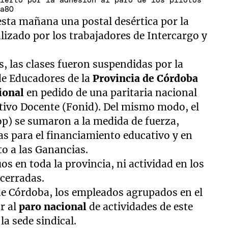
sierto por la adhesión al paro de los pilotos
ra80
sta mañana una postal desértica por la
lizado por los trabajadores de Intercargo y
s, las clases fueron suspendidas por la
de Educadores de la
Provincia de Córdoba
ional
en pedido de una paritaria nacional
ntivo Docente (Fonid). Del mismo modo, el
op) se sumaron a la medida de fuerza,
as para el financiamiento educativo y en
to a las Ganancias.
s en toda la provincia, ni actividad en los
cerradas.
 de Córdoba, los empleados agrupados en el
r al
paro nacional
de actividades de este
la sede sindical.