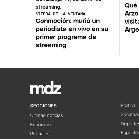
Qué 
Arzo
SIERRA DE LA VENTANA
Conmoción: murió un
visi
periodista en vivo en su
Arge
primer programa de
streaming
Política
SECCIONES
Socieda
Últimas noticias
Deporte
Economía
Espectác
Policiales