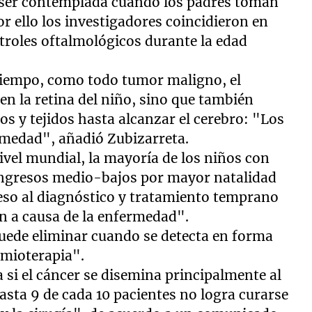
 ser contemplada cuando los padres toman
or ello los investigadores coincidieron en
troles oftalmológicos durante la edad
 tiempo, como todo tumor maligno, el
en la retina del niño, sino que también
s y tejidos hasta alcanzar el cerebro: "Los
ermedad", añadió Zubizarreta.
nivel mundial, la mayoría de los niños con
ingresos medio-bajos por mayor natalidad
ceso al diagnóstico y tratamiento temprano
en a causa de la enfermedad".
puede eliminar cuando se detecta en forma
imioterapia".
si el cáncer se disemina principalmente al
asta 9 de cada 10 pacientes no logra curarse