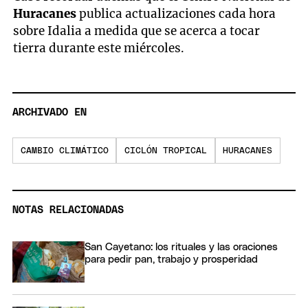
seconds
Huracanes
publica actualizaciones cada hora
of
7
sobre Idalia a medida que se acerca a tocar
minutes,
tierra durante este miércoles.
1
second
ARCHIVADO EN
CAMBIO CLIMÁTICO
CICLÓN TROPICAL
HURACANES
NOTAS RELACIONADAS
San Cayetano: los rituales y las oraciones
para pedir pan, trabajo y prosperidad