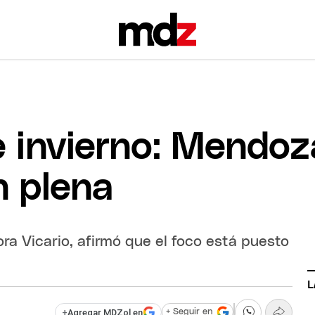
 invierno: Mendoz
n plena
ora Vicario, afirmó que el foco está puesto
L
+
Agregar MDZol en
+ Seguir en