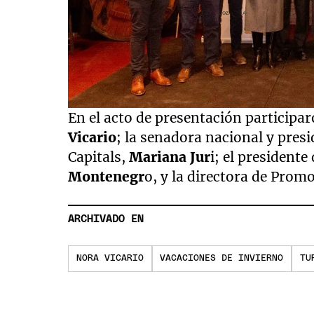
En el acto de presentación participa
Vicario
; la senadora nacional y pres
Capitals,
Mariana Jur
i; el president
Montenegr
o, y la directora de Prom
ARCHIVADO EN
NORA VICARIO
VACACIONES DE INVIERNO
TU