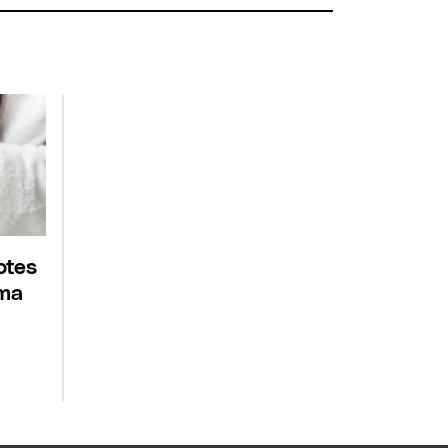
otes
ema