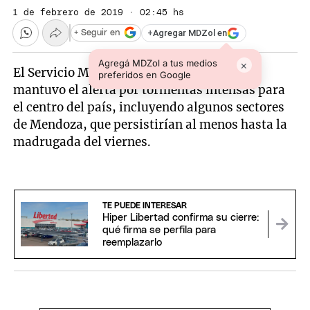
1 de febrero de 2019 · 02:45 hs
+
Agregar MDZol en
+ Seguir en
Agregá MDZol a tus medios
×
El Servicio Meteorológico Nacional (SMN)
preferidos en Google
mantuvo el alerta por tormentas intensas para
el centro del país, incluyendo algunos sectores
de Mendoza, que persistirían al menos hasta la
madrugada del viernes.
TE PUEDE INTERESAR
Hiper Libertad confirma su cierre:
qué firma se perfila para
reemplazarlo