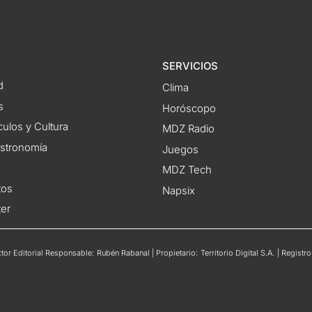
SERVICIOS
d
Clima
s
Horóscopo
ulos y Cultura
MDZ Radio
astronomía
Juegos
MDZ Tech
tos
Napsix
ter
or Editorial Responsable: Rubén Rabanal | Propietario: Territorio Digital S.A. | Regis