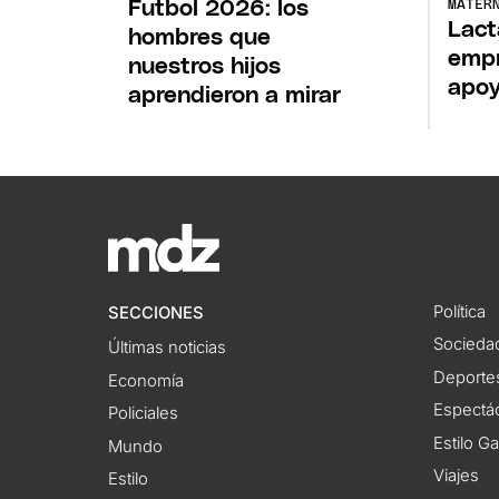
Futbol 2026: los
MATER
Lact
hombres que
empr
nuestros hijos
apoy
aprendieron a mirar
Política
SECCIONES
Socieda
Últimas noticias
Deporte
Economía
Espectác
Policiales
Estilo G
Mundo
Viajes
Estilo