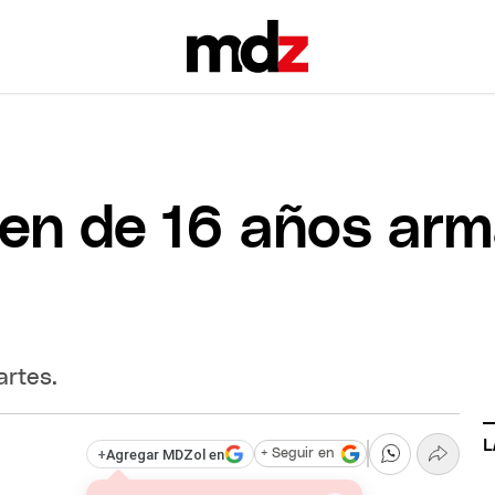
ven de 16 años ar
artes.
L
+
Agregar MDZol en
+ Seguir en