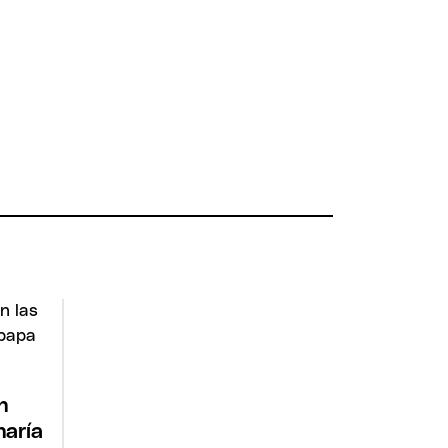
n
haría