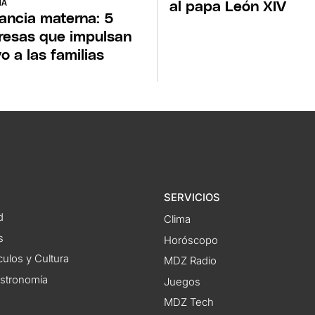
NA
al papa León XIV
ancia materna: 5
esas que impulsan
o a las familias
SERVICIOS
d
Clima
s
Horóscopo
ulos y Cultura
MDZ Radio
astronomía
Juegos
MDZ Tech