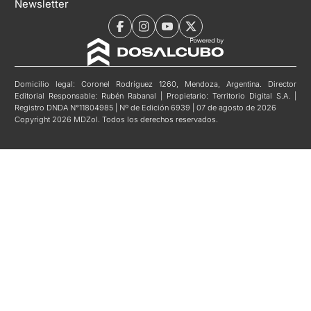
Newsletter
Domicilio legal: Coronel Rodríguez 1260, Mendoza, Argentina. Director
Editorial Responsable: Rubén Rabanal | Propietario: Territorio Digital S.A. |
Registro DNDA N°11804985 | Nº de Edición 6939 | 07 de agosto de 2026
Copyright 2026 MDZol. Todos los derechos reservados.