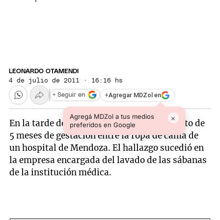
LEONARDO OTAMENDI
4 de julio de 2011 · 16:16 hs
+
Agregar MDZol en
+ Seguir en
Agregá MDZol a tus medios
×
En la tarde de este lunes encontraron un feto de
preferidos en Google
5 meses de gestación entre la ropa de cama de
un hospital de Mendoza. El hallazgo sucedió en
la empresa encargada del lavado de las sábanas
de la institución médica.