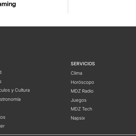
aming
SERVICIOS
d
Clima
s
Horóscopo
ulos y Cultura
MDZ Radio
astronomía
Juegos
MDZ Tech
tos
Napsix
ter