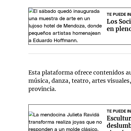
TE PUEDE I
Los Soci
en plen
Esta plataforma ofrece contenidos au
música, danza, teatro, artes visuales
provincia.
TE PUEDE I
Escultur
deslumbr