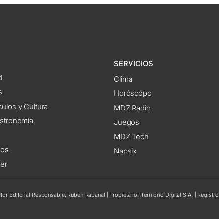
SERVICIOS
d
Clima
s
Horóscopo
ulos y Cultura
MDZ Radio
astronomía
Juegos
MDZ Tech
tos
Napsix
ter
or Editorial Responsable: Rubén Rabanal | Propietario: Territorio Digital S.A. | Regis