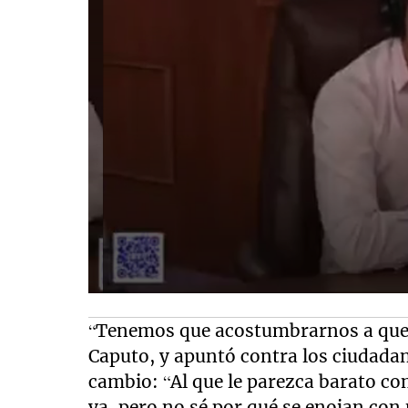
“Tenemos que acostumbrarnos a que p
Caputo, y apuntó contra los ciudadan
cambio: “Al que le parezca barato co
ya, pero no sé por qué se enojan con 