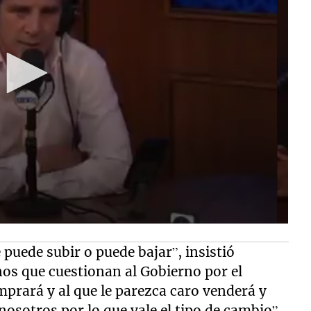
uede subir o puede bajar”, insistió
os que cuestionan al Gobierno por el
mprará y al que le parezca caro venderá y
nosotros por lo que vale el tipo de cambio”.