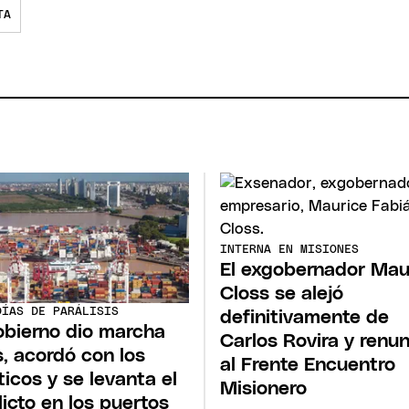
TA
INTERNA EN MISIONES
El exgobernador Mau
Closs se alejó
DÍAS DE PARÁLISIS
definitivamente de
obierno dio marcha
Carlos Rovira y renu
s, acordó con los
al Frente Encuentro
ticos y se levanta el
Misionero
licto en los puertos