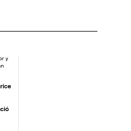
rice
nció