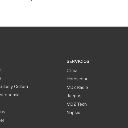
SERVICIOS
d
Clima
s
Horóscopo
ulos y Cultura
MDZ Radio
astronomía
Juegos
MDZ Tech
tos
Napsix
ter