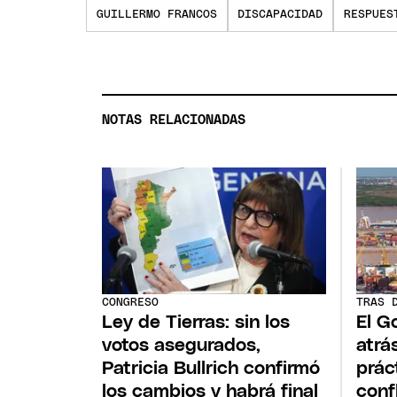
GUILLERMO FRANCOS
DISCAPACIDAD
RESPUES
NOTAS RELACIONADAS
CONGRESO
TRAS 
Ley de Tierras: sin los
El G
votos asegurados,
atrá
Patricia Bullrich confirmó
prác
los cambios y habrá final
conf