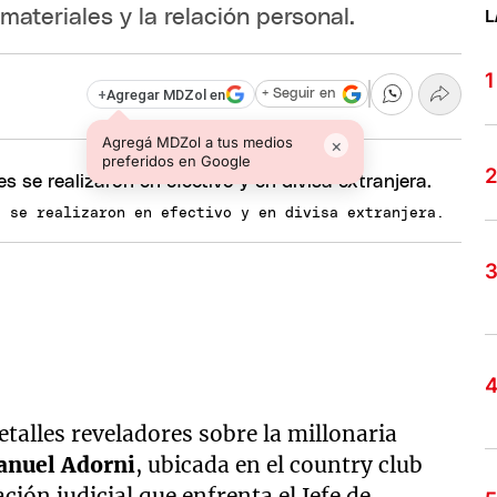
materiales y la relación personal.
L
+
Agregar MDZol en
+ Seguir en
Agregá MDZol a tus medios
×
preferidos en Google
s se realizaron en efectivo y en divisa extranjera.
talles reveladores sobre la millonaria
nuel Adorni
, ubicada en el country club
ación judicial que enfrenta el Jefe de