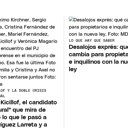
LO QUE HAY QUE SABER
Desalojos exprés: qu
cambia para propieta
e inquilinos con la n
ley
LOF Y LA DOBLE CRISIS
NAL
Kicillof, el candidato
ural" que mira de
o lo que le pasó a
íguez Larreta y a