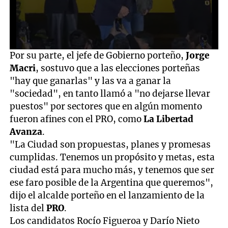
0
Por su parte, el jefe de Gobierno porteño,
Jorge
seconds
Macri
, sostuvo que a las elecciones porteñas
of
8
"hay que ganarlas" y las va a ganar la
minutes,
"sociedad", en tanto llamó a "no dejarse llevar
15
seconds
puestos" por sectores que en algún momento
fueron afines con el PRO, como
La Libertad
Avanza
.
"La Ciudad son propuestas, planes y promesas
cumplidas. Tenemos un propósito y metas, esta
ciudad está para mucho más, y tenemos que ser
ese faro posible de la Argentina que queremos",
dijo el alcalde porteño en el lanzamiento de la
lista del
PRO
.
Los candidatos Rocío Figueroa y Darío Nieto