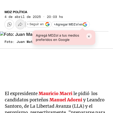
MDZ POLÍTICA
4 de abril de 2025 · 20:03 hs
+
Agregar MDZol en
+ Seguir en
Agregá MDZol a tus medios
×
preferidos en Google
Foto: Juan Mateo Aberastain/MDZ
El expresidente
Mauricio Macri
le pidió los
candidatos porteños
Manuel Adorni
y Leandro
Santoro, de La Libertad Avanza (LLA) y el
peronismo, respectivamente, "prepararse para