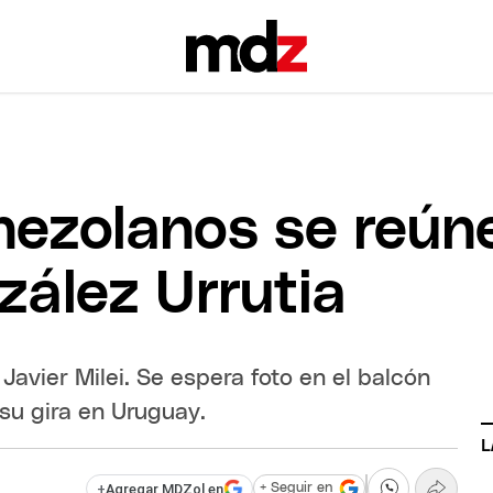
nezolanos se reún
ález Urrutia
 Javier Milei. Se espera foto en el balcón
su gira en Uruguay.
L
+
Agregar MDZol en
+ Seguir en