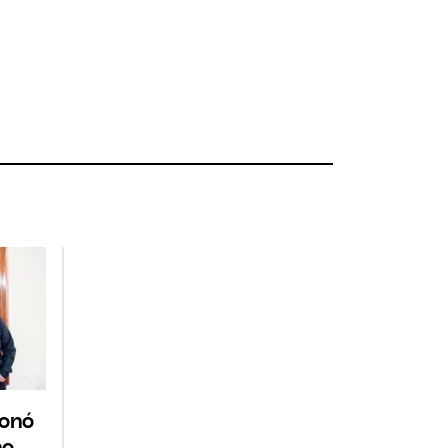
ionó
no