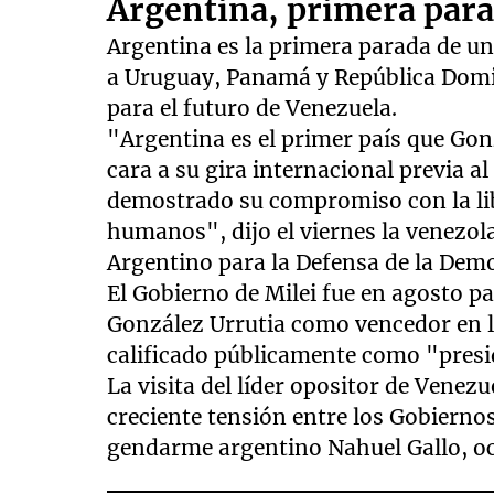
Argentina, primera parad
seconds
of
Argentina es la primera parada de un
15
seconds
Volume
a Uruguay, Panamá y República Domin
90%
para el futuro de Venezuela.
"Argentina es el primer país que Gon
cara a su gira internacional previa a
demostrado su compromiso con la lib
humanos", dijo el viernes la venezola
Argentino para la Defensa de la Demo
El Gobierno de Milei fue en agosto p
González Urrutia como vencedor en los
calificado públicamente como "presi
La visita del líder opositor de Venez
creciente tensión entre los Gobierno
gendarme argentino Nahuel Gallo, oc