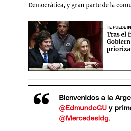
Democrática, y gran parte de la com
TE PUEDE I
Tras el 
Gobierno
prioriza
Bienvenidos a la Arge
@EdmundoGU
y prim
@Mercedesldg
.