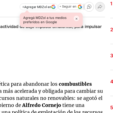
+
Agregar MDZol en
+ Seguir en
Agregá MDZol a tus medios
×
preferidos en Google
ética para abandonar los
combustibles
a más acelerada y obligada para cambiar su
ursos naturales no renovables: se agotó el
bierno de
Alfredo Cornejo
tiene una
r una política de explotación de los recursos