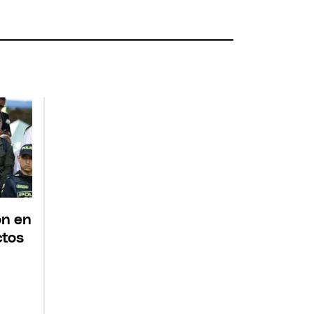
ón en
ctos