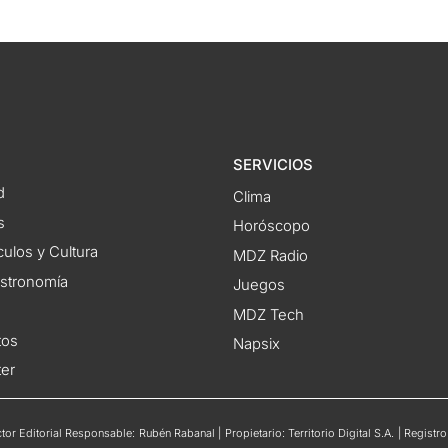
SERVICIOS
d
Clima
s
Horóscopo
ulos y Cultura
MDZ Radio
astronomía
Juegos
MDZ Tech
tos
Napsix
ter
or Editorial Responsable: Rubén Rabanal | Propietario: Territorio Digital S.A. | Regis