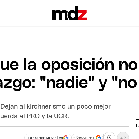
ue la oposición no
azgo: "nadie" y "no
 Dejan al kirchnerismo un poco mejor
cuerda al PRO y la UCR.
L
+
Agregar MDZol en
+ Seguir en