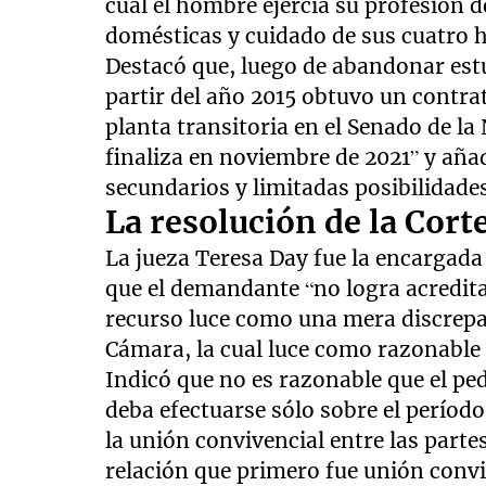
cual el hombre ejercía su profesión d
domésticas y cuidado de sus cuatro h
Destacó que, luego de abandonar estu
partir del año 2015 obtuvo un contra
planta transitoria en el Senado de l
finaliza en noviembre de 2021” y aña
secundarios y limitadas posibilidade
La resolución de la Cort
La jueza Teresa Day fue la encargada d
que el demandante “no logra acredita
recurso luce como una mera discrepan
Cámara, la cual luce como razonable y
Indicó que no es razonable que el p
deba efectuarse sólo sobre el períod
la unión convivencial entre las parte
relación que primero fue unión convi