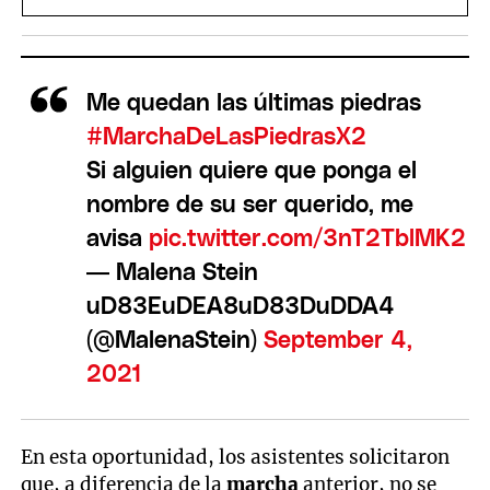
Me quedan las últimas piedras
#MarchaDeLasPiedrasX2
Si alguien quiere que ponga el
nombre de su ser querido, me
avisa
pic.twitter.com/3nT2TblMK2
— Malena Stein
uD83EuDEA8uD83DuDDA4
(@MalenaStein)
September 4,
2021
En esta oportunidad, los asistentes solicitaron
que, a diferencia de la
marcha
anterior, no se