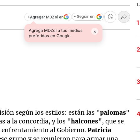
L
+
Agregar MDZol en
+ Seguir en
Agregá MDZol a tus medios
×
preferidos en Google
sión según los estilos: están las "
palomas
"
 a la concordia, y los "
halcones"
, que se
u enfrentamiento al Gobierno.
Patricia
ese grupo y se reunieron para armar una