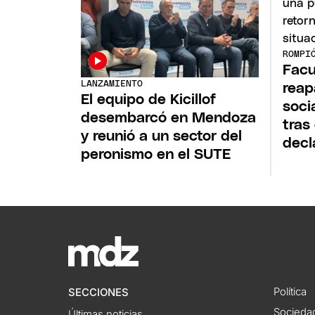
ROMPI
Fac
LANZAMIENTO
reap
El equipo de Kicillof
soci
desembarcó en Mendoza
tras
y reunió a un sector del
decl
peronismo en el SUTE
Política
SECCIONES
Socieda
Últimas noticias