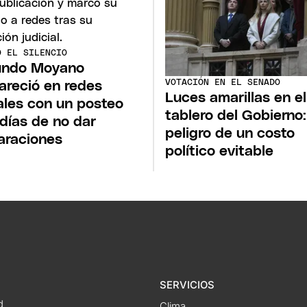
Ó EL SILENCIO
undo Moyano
VOTACIÓN EN EL SENADO
areció en redes
Luces amarillas en el
ales con un posteo
tablero del Gobierno:
 días de no dar
peligro de un costo
araciones
político evitable
SERVICIOS
d
Clima