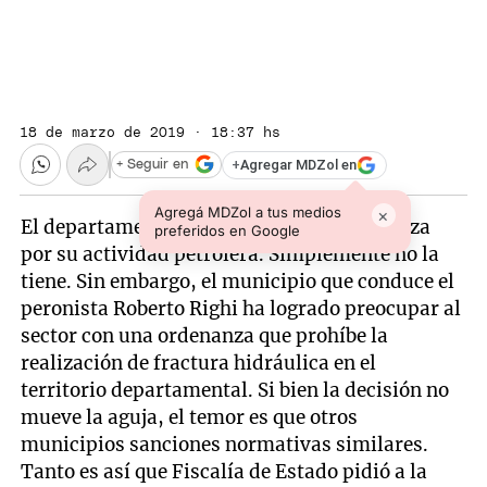
18 de marzo de 2019 · 18:37 hs
+
Agregar MDZol en
+ Seguir en
Agregá MDZol a tus medios
×
El departamento de Lavalle no se caracteriza
preferidos en Google
por su actividad petrolera. Simplemente no la
tiene. Sin embargo, el municipio que conduce el
peronista Roberto Righi ha logrado preocupar al
sector con una ordenanza que prohíbe la
realización de fractura hidráulica en el
territorio departamental. Si bien la decisión no
mueve la aguja, el temor es que otros
municipios sanciones normativas similares.
Tanto es así que Fiscalía de Estado pidió a la