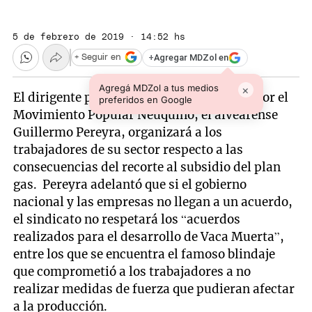
5 de febrero de 2019 · 14:52 hs
+
Agregar MDZol en
+ Seguir en
Agregá MDZol a tus medios
×
El dirigente petrolero y senador nacional por el
preferidos en Google
Movimiento Popular Neuquino, el alvearense
Guillermo Pereyra, organizará a los
trabajadores de su sector respecto a las
consecuencias del recorte al subsidio del plan
gas. Pereyra adelantó que si el gobierno
nacional y las empresas no llegan a un acuerdo,
el sindicato no respetará los “acuerdos
realizados para el desarrollo de Vaca Muerta”,
entre los que se encuentra el famoso blindaje
que comprometió a los trabajadores a no
realizar medidas de fuerza que pudieran afectar
a la producción.