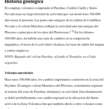
Historia geológica
El complejo volcánico comprende el Puyehue, Cordón Caulle y Sierra
Nevada tiene un largo historial de actividad que van desde hace
300.000
años
hasta el presente. Las partes más antiguas de la caldera de Cordillera
Nevada y el
volcán Mencheca
reflejan la actividad aún más antigua del
[
5
]
Plioceno
o principios de los años del
Pleistoceno
.
En los últimos
300.000 años, ha habido una serie de cambios en la composición
magmática, el locus de la actividad volcánica, las tasas de salida del magma
y estilos eruptivos.
FOTO: Bajando del volcán Puyehue, al fondo el Tronador, en el lado
argentino.
Volcanes ancestrales
Hace unos
300.000 años
, los cambios importantes ocurrieron en la zona del
Puyehue. El antiguo volcán Mencheca del
Plioceno
, actualmente expuesto
al noreste del cono de Puyehue, disminuyó su actividad. Esta disminución
se debió probablemente a un cambio regional en la ubicación del frente
activo de
la
Zona Volcánica
Sur
que también afectó a otros volcanes como