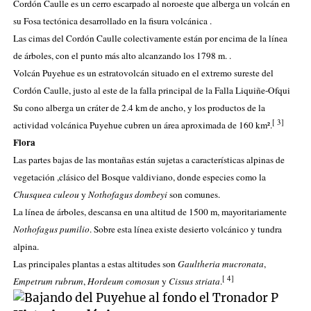
Cordón Caulle es un cerro escarpado al noroeste que alberga un volcán en
su
Fosa tectónica
desarrollado en la
fisura volcánica
.
Las cimas del Cordón Caulle colectivamente están por encima de la
línea
de árboles
, con el punto más alto alcanzando los
1798 m
. .
Volcán Puyehue es un
estratovolcán
situado en el extremo sureste del
Cordón Caulle, justo al este de la falla principal de la
Falla Liquiñe-Ofqui
Su cono alberga un cráter de
2.4 km
de ancho, y los productos de la
[
3
]
actividad volcánica Puyehue cubren un área aproximada de 160 km².
Flora
Las partes bajas de las montañas están sujetas a
características alpinas
de
vegetación
,clásico del
Bosque valdiviano
, donde especies como
la
Chusquea
culeou
y
Nothofagus dombeyi
son comunes.
La
línea de árboles
, descansa en una altitud de
1500 m
, mayoritariamente
Nothofagus pumilio
. Sobre esta línea existe
desierto volcánico
y
tundra
alpina
.
Las principales plantas a estas altitudes son
Gaultheria mucronata
,
[
4
]
Empetrum rubrum
,
Hordeum comosun
y
Cissus striata
.