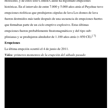
Holoceno
, y de éstos sólo Cordón Caulle ha registrado erupciones
históricas. En el intervalo de entre 7.000 y 5.000 años atrás el Puyehue tuvo
erupciones riolíticas que produjeron
cúpulas de lava
Los domos de lava
fueron destruidos más tarde después de una secuencia de erupciones fuertes
que formaban parte de un ciclo eruptivo explosivo. Estas últimas
erupciones fueron probablemente
freatomagmáticos
y del tipo sub-
[
7
]
plinianas y se produjeron alrededor de 1.100 años atrás (~
850 CE
).
Erupciones
La última erupción ocurrió el 4 de junio de 2011.
Video
: primeros momentos de la erupción del sábado pasado