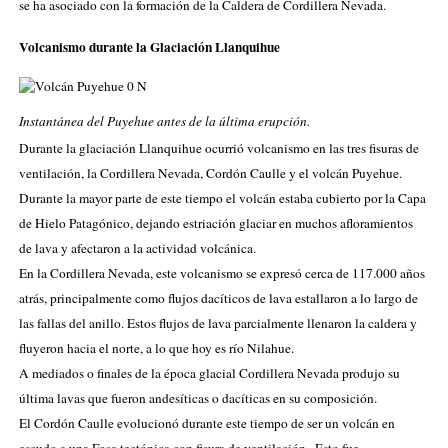
se ha asociado con la formación de
la Caldera
de Cordillera Nevada.
Volcanismo durante
la Glaciación Llanquihue
Instantánea del Puyehue antes de la última erupción.
Durante la glaciación Llanquihue ocurrió volcanismo en las tres fisuras de
ventilación,
la Cordillera Nevada
, Cordón Caulle y el volcán Puyehue.
Durante la mayor parte de este tiempo el volcán estaba cubierto por
la
Capa
de Hielo Patagónico
, dejando
estriación glaciar
en muchos afloramientos
de lava y afectaron a la actividad volcánica.
En
la Cordillera Nevada
, este volcanismo se expresó cerca de 117.000 años
atrás, principalmente como
flujos dacíticos
de lava estallaron a lo largo de
las
fallas del anillo
. Estos flujos de lava parcialmente llenaron la caldera y
fluyeron hacia el norte, a lo que hoy es
río Nilahue
.
A mediados o finales de la época glacial Cordillera Nevada produjo su
última lavas que fueron andesíticas o dacíticas en su composición.
El Cordón Caulle evolucionó durante este tiempo de ser un volcán en
escudo a una
Fosa tectónica
con
fisura de ventilación
. Esto fue