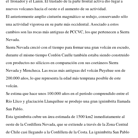
el
Tronador
y el
Lanín
. El traslado de la parte frontal activa dio lugar a
nuevos volcanes hacia el oeste o el aumento de su actividad.
El anteriormente amplio cinturón magmático se redujo, conservando sólo
una actividad vigorosa en su parte más occidental. Asociado a estos
cambios son las rocas más antiguas de PCCVC, los que pertenecen a Sierra
Nevada.
Sierra Nevada creció con el tiempo para formar una gran
volcán en escudo
,
durante el mismo tiempo Cordón Caulle también estaba siendo construido
con productos no
silícicos
en comparación con sus
coetáneos
Sierra
Nevada y Mencheca. Las rocas más antiguas del volcán Puyehue son de
200.000 años, lo que representa la edad más temprana posible de este
volcán.
Se estima que hace unos 100.000 años en el período comprendido entre el
Río Llico
y
glaciación Llanquihue
se produjo una gran
ignimbrita
llamada
San Pablo.
Esta ignimbrita cubre un área estimada de 1500 km2 inmediatamente al
oeste de
la Cordillera Nevada
, que se extiende a través de
la
Zona Central
de Chile
casi llegando a
la
Cordillera
de la Costa
. La ignimbrita San Pablo