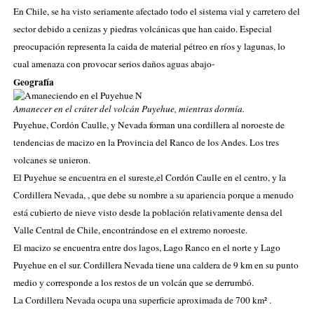
En Chile, se ha visto seriamente afectado todo el sistema vial y carretero del
sector debido a cenizas y piedras volcánicas que han caido. Especial
preocupación representa la caida de material pétreo en ríos y lagunas, lo
cual amenaza con provocar serios daños aguas abajo-
Geografía
Amanecer en el cráter del volcán Puyehue, mientras dormía.
Puyehue, Cordón Caulle, y Nevada forman una cordillera al noroeste de
tendencias de
macizo
en
la
Provincia
del Ranco
de los Andes. Los tres
volcanes
se unieron
.
El Puyehue se encuentra en el sureste,el Cordón Caulle en el centro, y
la
Cordillera Nevada
, , que debe su nombre a su apariencia porque a menudo
está cubierto de nieve visto desde la población relativamente densa del
Valle Central de Chile
, encontrándose en el extremo noroeste.
El macizo se encuentra entre dos lagos,
Lago Ranco
en el norte y
Lago
Puyehue
en el sur. Cordillera Nevada tiene una
caldera
de
9 km
en su punto
medio y corresponde a los restos de un volcán que se derrumbó.
La Cordillera Nevada
ocupa una superficie aproximada de 700 km² .