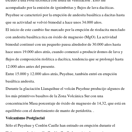
acompañado por la emisión de ignimbritas y flujos de lava dacíticas.
Puyehue se caracterizó por la erupción de
andesita basáltica
a dacitas hasta
que su actividad se volvió
bimodal
a hace unos 34.000 años.
El inicio de este cambio fue marcado por la erupción de
riodacita
mezclado
con andesita basáltica rica en
óxido de magnesio
(MgO). La actividad
bimodal continuó con un pequeño
pausa
alrededor de 30.000 años hasta
hace unos 19.000 años atrás, cuando comenzó a producir domos de lava y
flujos de composición riolítica a dacítica, tendencia que se prolongó hasta
12.000
años antes del presente.
Entre 15.000 y 12.000 años atrás, Puyehue, también entró en erupción
basáltica andesita.
Durante la glaciación Llanquihue el volcán Puyehue producijo algunos de
los más
primitivos
basaltos de
la Zona Volcánica
Sur con una
concentración
Masa porcentaje
de óxido de magnesio de 14,32, que está en
equilibrio
con el derretimiento de
manto
de
peridotita
. .
Volcanismo Postglacial
Sólo el Puyehue y Cordón Caulle han entrado en erupción durante el