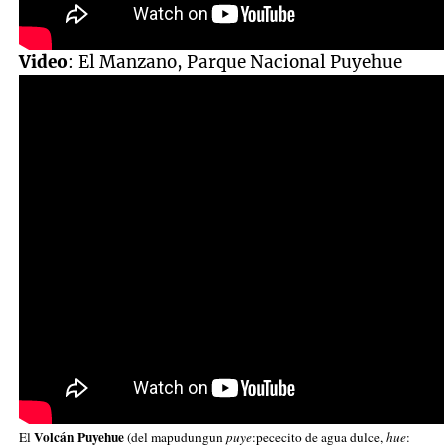
Video
: El Manzano, Parque Nacional Puyehue
Volcán Puyehue
El
(del
mapudungun
puye
:
pececito de agua dulce
,
hue
: