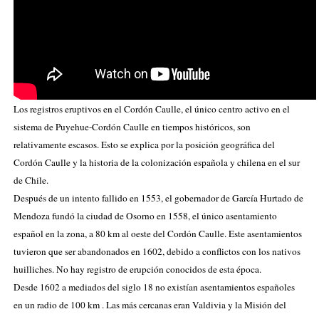
Los registros eruptivos en el Cordón Caulle, el único centro activo en el
sistema de Puyehue-Cordón Caulle en tiempos históricos, son
relativamente escasos. Esto se explica por la posición geográfica del
Cordón Caulle y la historia de la colonización española y chilena en el sur
de Chile.
Después de un intento fallido en 1553, el gobernador de
García Hurtado de
Mendoza
fundó la ciudad de
Osorno
en 1558, el único asentamiento
español en la zona, a
80 km
al oeste del Cordón Caulle. Este asentamientos
tuvieron que ser
abandonados en 1602
, debido a conflictos con los nativos
huilliches
. No hay registro de erupción conocidos de esta época.
Desde
1602 a
mediados del siglo 18 no existían asentamientos españoles
en un radio de
100 km
. Las más cercanas eran
Valdivia
y
la
Misión
del