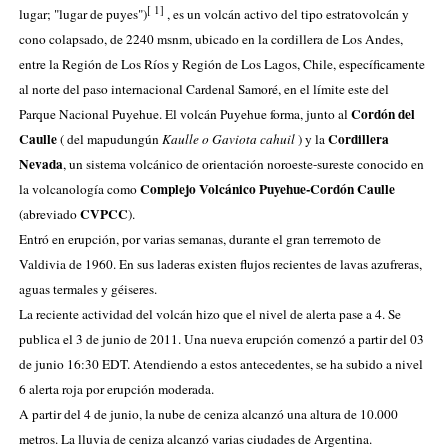
[
1
]
lugar; "lugar de puyes")
, es un
volcán
activo del tipo
estratovolcán
y
cono colapsado, de 2240
msnm
, ubicado en la
cordillera de Los Andes
,
entre
la
Región
de Los Ríos
y
Región de Los Lagos
,
Chile
, específicamente
al norte del
paso internacional Cardenal Samoré
, en el límite este del
Cordón del
Parque Nacional Puyehue
. El volcán Puyehue forma, junto al
Caulle
Cordillera
( del
mapudungún
Kaulle o Gaviota cahuil
) y
la
Nevada
, un sistema volcánico de orientación noroeste-sureste conocido en
Complejo Volcánico Puyehue-Cordón Caulle
la volcanología como
CVPCC
(abreviado
).
Entró en erupción, por varias semanas, durante el gran
terremoto de
Valdivia de 1960
. En sus laderas existen flujos recientes de lavas azufreras,
aguas termales y
géiseres
.
La reciente actividad del volcán hizo que el nivel de alerta pase a 4. Se
publica el 3 de junio de 2011. Una nueva erupción comenzó a partir del 03
de junio 16:30 EDT. Atendiendo a estos antecedentes, se ha subido a nivel
6 alerta roja por erupción moderada.
A partir del 4 de junio, la nube de ceniza alcanzó una altura de
10.000
metros
. La lluvia de ceniza alcanzó varias ciudades de Argentina.