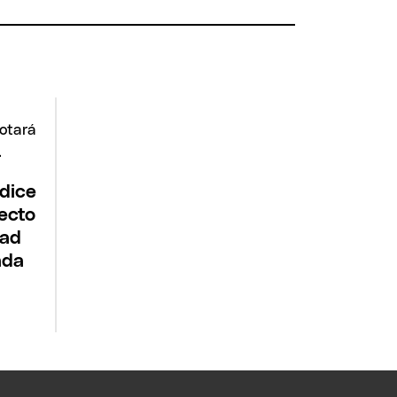
dice
yecto
dad
ada