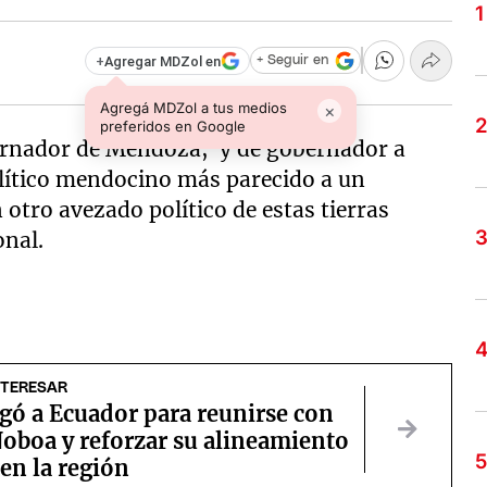
+
Agregar MDZol en
+ Seguir en
Agregá MDZol a tus medios
×
preferidos en Google
bernador de Mendoza; y de gobernador a
olítico mendocino más parecido a un
tro avezado político de estas tierras
onal.
NTERESAR
egó a Ecuador para reunirse con
oboa y reforzar su alineamiento
 en la región