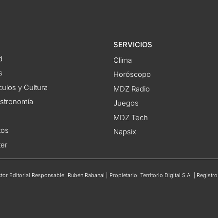
SERVICIOS
d
Clima
s
Horóscopo
ulos y Cultura
MDZ Radio
astronomía
Juegos
MDZ Tech
tos
Napsix
ter
or Editorial Responsable: Rubén Rabanal | Propietario: Territorio Digital S.A. | Regis