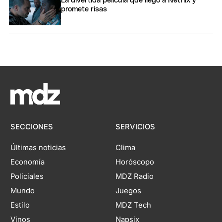
La divertida película que llegó a Netflix y
promete risas
SECCIONES
SERVICIOS
Últimas noticias
Clima
Economía
Horóscopo
Policiales
MDZ Radio
Mundo
Juegos
Estilo
MDZ Tech
Vinos
Napsix