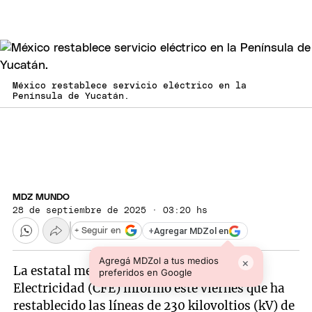
México restablece servicio eléctrico en la
Península de Yucatán.
MDZ MUNDO
28 de septiembre de 2025 · 03:20 hs
+
Agregar MDZol en
+ Seguir en
Agregá MDZol a tus medios
×
La estatal mexicana Comisión Federal de
preferidos en Google
Electricidad (CFE) informó este viernes que ha
restablecido las líneas de 230 kilovoltios (kV) de