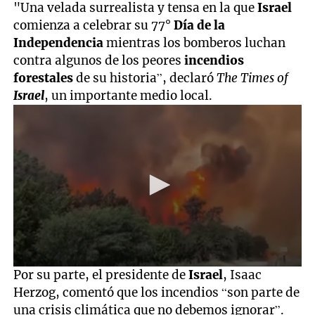
"Una velada surrealista y tensa en la que
Israel
comienza a celebrar su 77°
Día de la
Independencia
mientras los bomberos luchan
contra algunos de los peores
incendios
forestales
de su historia”, declaró
The Times of
Israel
, un importante medio local.
0
Por su parte, el presidente de
Israel
, Isaac
seconds
Herzog, comentó que los incendios “son parte de
of
11
una crisis climática que no debemos ignorar”.