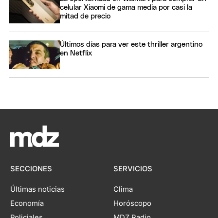
celular Xiaomi de gama media por casi la
mitad de precio
Últimos días para ver este thriller argentino
en Netflix
SECCIONES
SERVICIOS
Últimas noticias
Clima
Economía
Horóscopo
Policiales
MDZ Radio