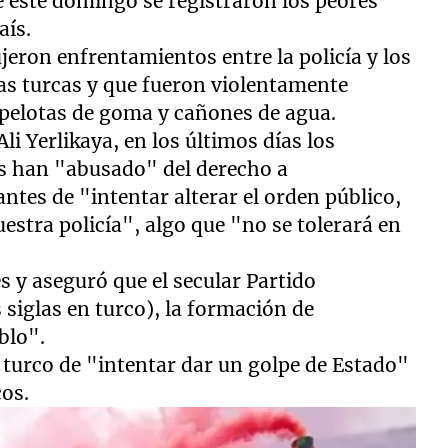
 este domingo se registraron los peores
aís.
eron enfrentamientos entre la policía y los
s turcas y que fueron violentamente
pelotas de goma y cañones de agua.
Ali Yerlikaya, en los últimos días los
es han "abusado" del derecho a
ntes de "intentar alterar el orden público,
nuestra policía", algo que "no se tolerará en
 y aseguró que el secular Partido
 siglas en turco), la formación de
blo".
e turco de "intentar dar un golpe de Estado"
cos.