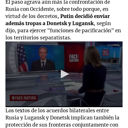
El paso agrava aún más la confrontación de
Rusia con Occidente, sobre todo porque, en
virtud de los decretos,
Putin decidió enviar
además tropas a Donetsk y Lugansk
, según
dijo, para ejercer "funciones de pacificación" en
los territorios separatistas.
0
Los textos de los acuerdos bilaterales entre
seconds
Rusia y Lugansk y Donetsk implican también la
of
1
protección de sus fronteras conjuntamente con
minute,