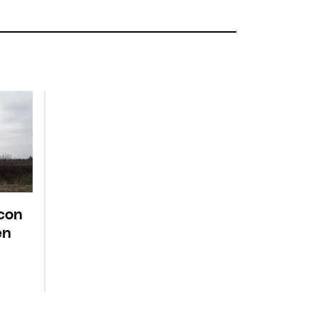
con
en
l