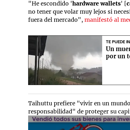
"He escondido '
hardware wallets
' [
c
no tener que volar muy lejos si necesi
fuera del mercado",
manifestó al me
TE PUEDE I
Un muer
por un t
Taihuttu prefiere "vivir en un mundo
responsabilidad" de proteger su capi