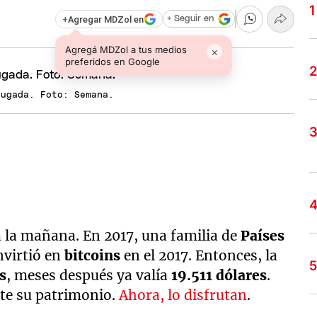
+
Agregar MDZol en
+ Seguir en
Agregá MDZol a tus medios
×
preferidos en Google
jugada. Foto: Semana.
a la mañana. En 2017, una familia de
Países
nvirtió en
bitcoins
en el 2017. Entonces, la
s
, meses después ya valía
19.511 dólares
.
te su patrimonio.
Ahora, lo disfrutan
.