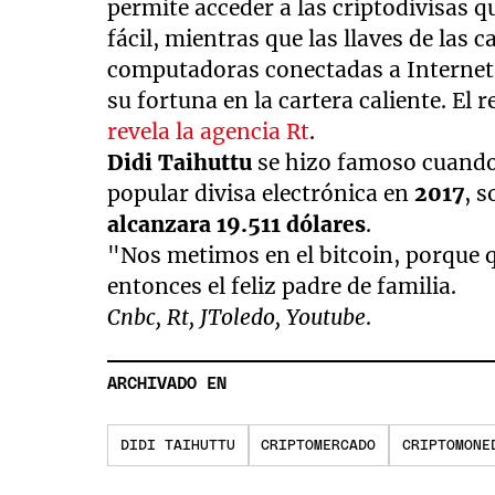
permite acceder a las criptodivisas
minutes,
37
fácil, mientras que las llaves de las 
seconds
Volume
90%
computadoras conectadas a Internet.
su fortuna en la cartera caliente. El r
revela la agencia Rt
.
Didi Taihuttu
se hizo famoso cuando 
popular divisa electrónica en
2017
, 
alcanzara 19.511 dólares
.
"Nos metimos en el bitcoin, porque 
entonces el feliz padre de familia.
Cnbc, Rt, JToledo, Youtube
.
ARCHIVADO EN
DIDI TAIHUTTU
CRIPTOMERCADO
CRIPTOMONE