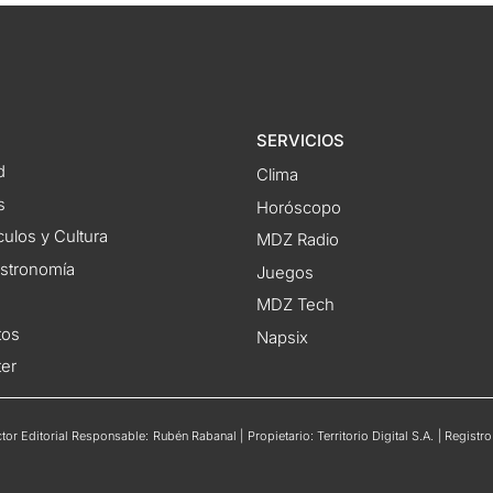
SERVICIOS
d
Clima
s
Horóscopo
ulos y Cultura
MDZ Radio
astronomía
Juegos
MDZ Tech
tos
Napsix
ter
or Editorial Responsable: Rubén Rabanal | Propietario: Territorio Digital S.A. | Regis