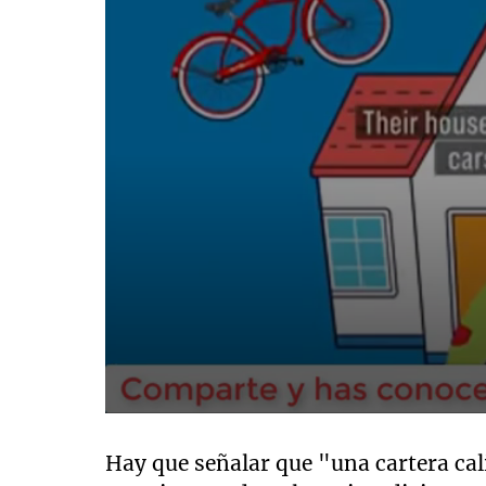
0
seconds
of
Hay que señalar que "una cartera cali
3