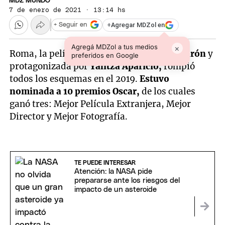
MDZ MUNDO
7 de enero de 2021 · 13:14 hs
+
Agregar MDZol en
+ Seguir en
Agregá MDZol a tus medios
×
Roma, la película dirigida por
Alfonso Cuarón
y
preferidos en Google
protagonizada por
Yalitza Aparicio,
rompió
todos los esquemas en el 2019.
Estuvo
nominada a 10 premios Oscar,
de los cuales
ganó tres: Mejor Película Extranjera, Mejor
Director y Mejor Fotografía.
TE PUEDE INTERESAR
Atención: la NASA pide
prepararse ante los riesgos del
impacto de un asteroide