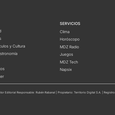
SERVICIOS
d
Clima
s
Horóscopo
ulos y Cultura
MDZ Radio
astronomía
Juegos
MDZ Tech
tos
Napsix
ter
or Editorial Responsable: Rubén Rabanal | Propietario: Territorio Digital S.A. | Regis