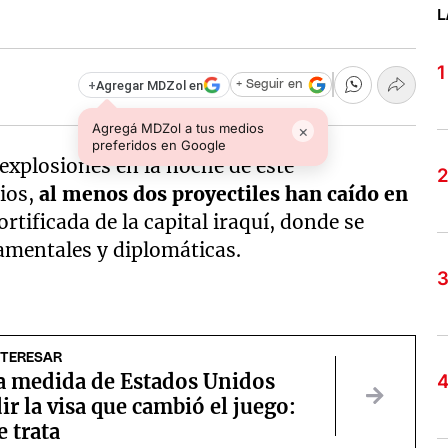
L
+
Agregar MDZol en
+ Seguir en
Agregá MDZol a tus medios
×
preferidos en Google
explosiones en la noche de este
ios,
al menos dos proyectiles han caído en
ortificada de la capital iraquí, donde se
amentales y diplomáticas.
NTERESAR
a medida de Estados Unidos
ir la visa que cambió el juego:
e trata