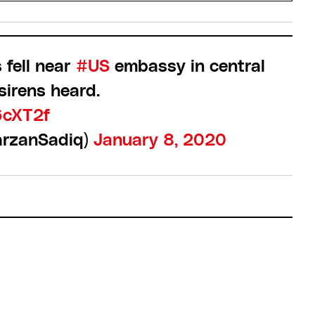
 fell near
#US
embassy in central
irens heard.
6cXT2f
arzanSadiq)
January 8, 2020