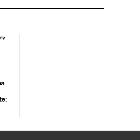
na
te: