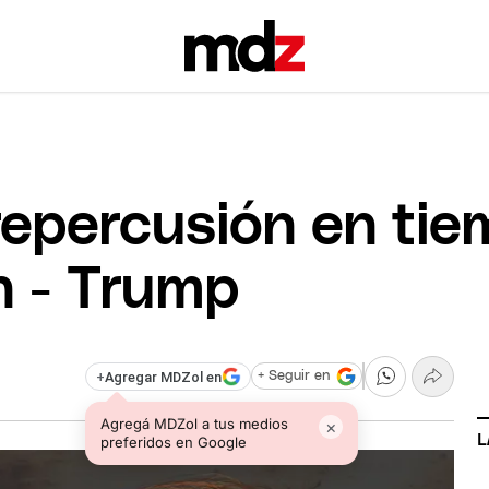
repercusión en tie
n - Trump
+
Agregar MDZol en
+ Seguir en
Agregá MDZol a tus medios
×
L
preferidos en Google