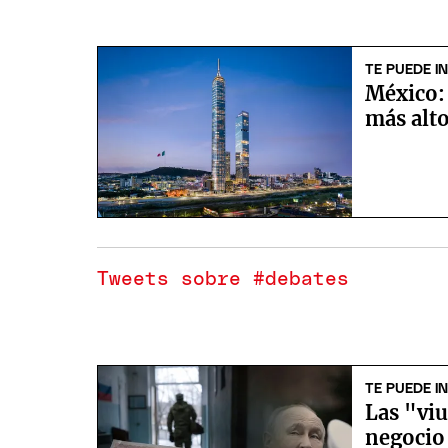
TE PUEDE I
México: 
más alt
Tweets sobre #debates
TE PUEDE I
Las "viu
negocio 