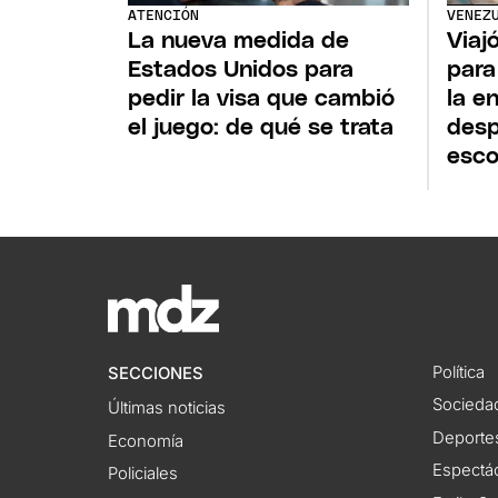
VENEZ
ATENCIÓN
Viaj
La nueva medida de
para
Estados Unidos para
la e
pedir la visa que cambió
desp
el juego: de qué se trata
esco
Política
SECCIONES
Socieda
Últimas noticias
Deporte
Economía
Espectác
Policiales