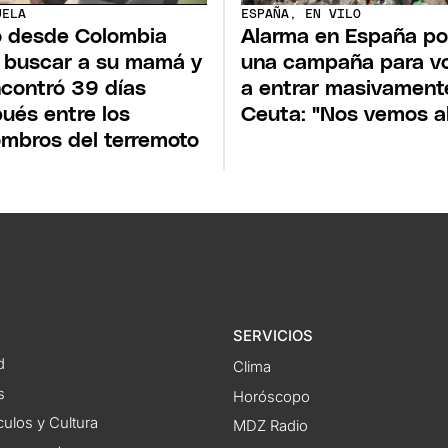
UELA
ESPAÑA, EN VILO
ó desde Colombia
Alarma en España po
 buscar a su mamá y
una campaña para vo
ncontró 39 días
a entrar masivament
ués entre los
Ceuta: "Nos vemos al
mbros del terremoto
SERVICIOS
d
Clima
s
Horóscopo
ulos y Cultura
MDZ Radio