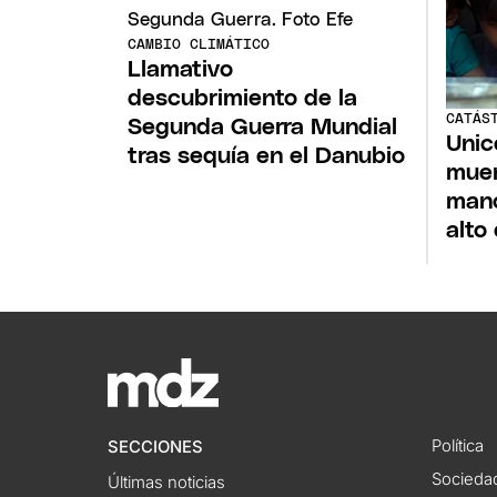
CAMBIO CLIMÁTICO
Llamativo
descubrimiento de la
CATÁS
Segunda Guerra Mundial
Unic
tras sequía en el Danubio
muer
mano
alto
Política
SECCIONES
Socieda
Últimas noticias