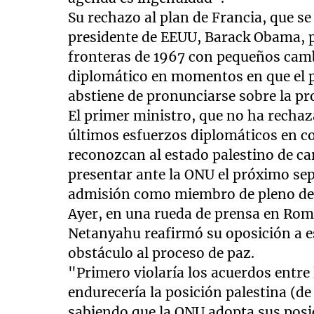
Su rechazo al plan de Francia, que se
presidente de EEUU, Barack Obama, pa
fronteras de 1967 con pequeños camb
diplomático en momentos en que el 
abstiene de pronunciarse sobre la pr
El primer ministro, que no ha rechaza
últimos esfuerzos diplomáticos en co
reconozcan al estado palestino de car
presentar ante la ONU el próximo sept
admisión como miembro de pleno de
Ayer, en una rueda de prensa en Roma
Netanyahu reafirmó su oposición a e
obstáculo al proceso de paz.
"Primero violaría los acuerdos entre 
endurecería la posición palestina (de
sabiendo que la ONU adopta sus posic