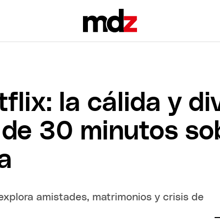
lix: la cálida y di
 de 30 minutos so
ja
explora amistades, matrimonios y crisis de
.