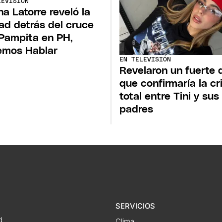
LEVISIÓN
na Latorre reveló la
ad detrás del cruce
Pampita en PH,
emos Hablar
EN TELEVISIÓN
Revelaron un fuerte 
que confirmaría la cri
total entre Tini y sus
padres
SERVICIOS
d
Clima