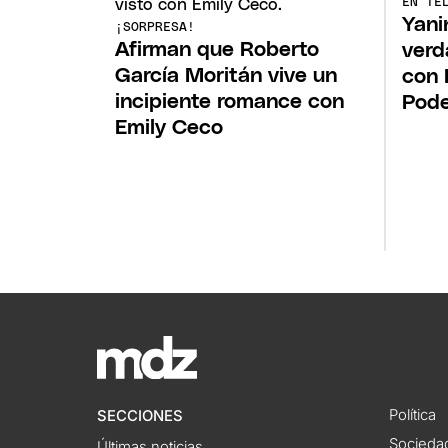
EN TE
Yani
¡SORPRESA!
Afirman que Roberto
verd
García Moritán vive un
con 
incipiente romance con
Pod
Emily Ceco
Política
SECCIONES
Socieda
Últimas noticias