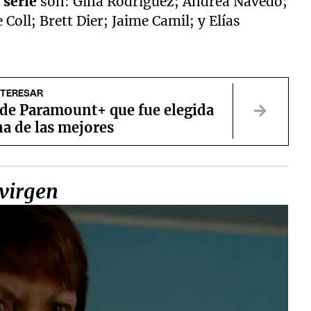
a
serie
son: Gina Rodríguez; Andrea Navedo;
Coll; Brett Dier; Jaime Camil; y Elías
NTERESAR
 de Paramount+ que fue elegida
a de las mejores
 virgen