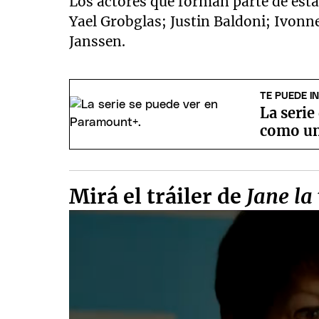
Los actores que forman parte de est
Yael Grobglas; Justin Baldoni; Ivonne 
Janssen.
TE PUEDE I
La serie
como un
Mirá el tráiler de
Jane la