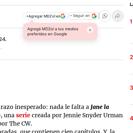
L
+
Agregar MDZol en
+ Seguir en
Agregá MDZol a tus medios
×
preferidos en Google
4.
azo inesperado: nada le falta a
Jane la
l), una
serie
creada por Jennie Snyder Urman
 por The CW.
adas, que contienen cien capítulos. Y. la