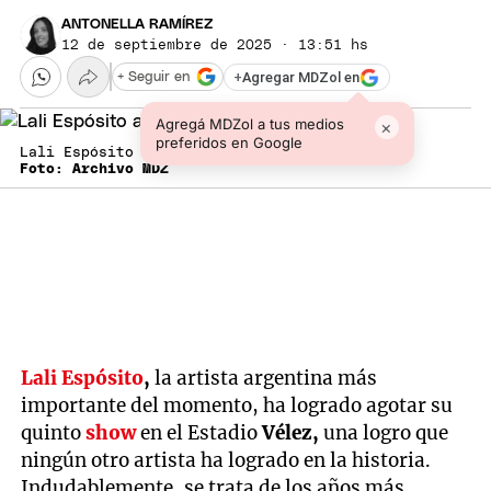
ANTONELLA RAMÍREZ
12 de septiembre de 2025 · 13:51 hs
+
Agregar MDZol en
+ Seguir en
Agregá MDZol a tus medios
×
preferidos en Google
Lali Espósito agotó un nuevo Vélez. / @lali
Foto: Archivo MDZ
Lali Espósito
,
la artista argentina más
importante del momento, ha logrado agotar su
quinto
show
en el Estadio
Vélez,
una logro que
ningún otro artista ha logrado en la historia.
Indudablemente, se trata de los años más