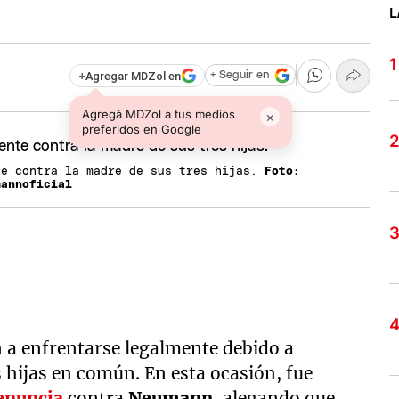
L
+
Agregar MDZol en
+ Seguir en
Agregá MDZol a tus medios
×
preferidos en Google
te contra la madre de sus tres hijas.
Foto:
mannoficial
n a enfrentarse legalmente debido a
s hijas en común. En esta ocasión, fue
enuncia
contra
Neumann,
alegando que