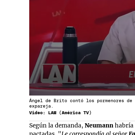
Ángel de Brito contó los pormenores de
expareja.
Video: LAM (América TV)
Según la demanda,
Neumann
habría 
pactadas. "
Le correspondía al señor
Fa