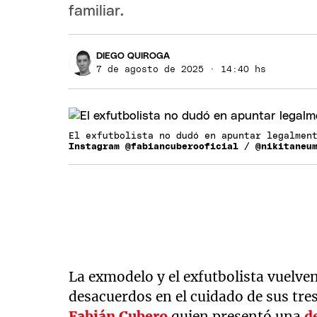
familiar.
DIEGO QUIROGA
7 de agosto de 2025 · 14:40 hs
El exfutbolista no dudó en apuntar legalmen
Instagram @fabiancuberooficial / @nikitaneu
La exmodelo y el exfutbolista vuelve
desacuerdos en el cuidado de sus tre
Fabián Cubero
quien presentó una
d