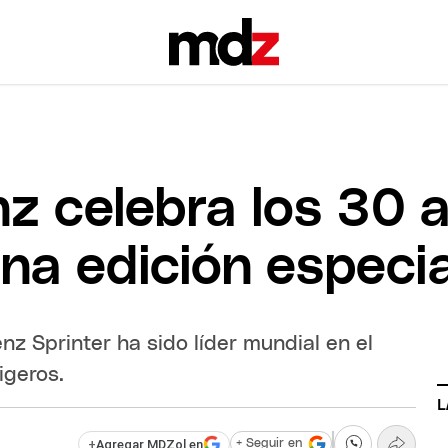
 celebra los 30 
na edición especia
z Sprinter ha sido líder mundial en el
igeros.
L
+
Agregar MDZol en
+ Seguir en