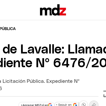
 PÚBLICA
de Lavalle: Llamad
ediente Nº 6476/2
 Licitación Pública. Expediente Nº
6
L
+
Agregar MDZol en
+ Seguir en