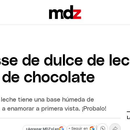
se de dulce de lec
e de chocolate
 leche tiene una base húmeda de
 a enamorar a primera vista. ¡Probalo!
L
+
Agregar MDZol en
+ Seguir en