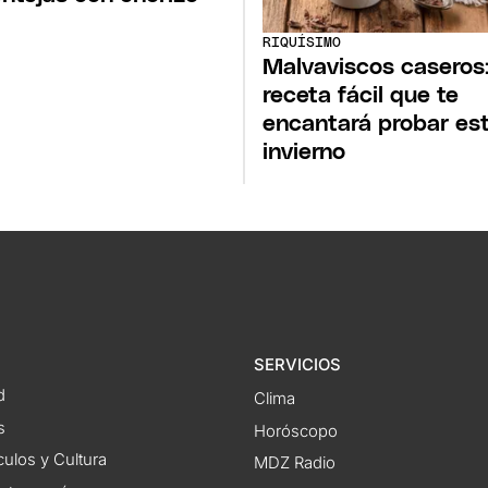
RIQUÍSIMO
Malvaviscos caseros:
receta fácil que te
encantará probar es
invierno
SERVICIOS
d
Clima
s
Horóscopo
ulos y Cultura
MDZ Radio