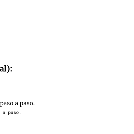
al):
o a paso.