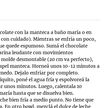
ocolate con la manteca a baño maría o en
con cuidado). Mientras se enfría un poco,
 que quede espumoso. Sumá el chocolate
harina leudante con movimientos
n molde desmontable (20 cm va perfecto),
apel manteca. Horneá unos 10-12 minutos a
medo. Dejalo enfriar por completo.
quito, poné el agua fría y espolvoreá la
ar unos minutos. Luego, calentala 10
aría hasta que se disuelva bien.
eche bien fría a medio punto. No tiene que
. En otro bowl, mezclá el dulce de leche