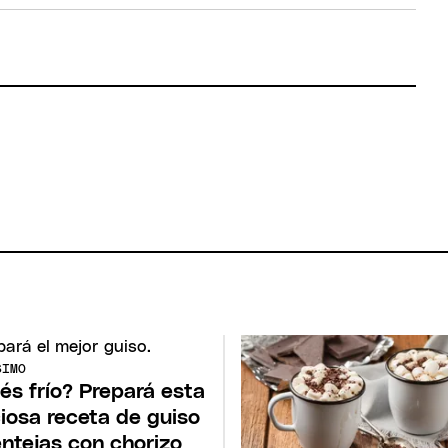
SIMO
és frío? Prepará esta
ciosa receta de guiso
entejas con chorizo