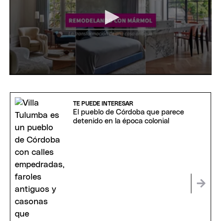
0
seconds
of
1
TE PUEDE INTERESAR
minute,
El pueblo de Córdoba que parece
26
detenido en la época colonial
seconds