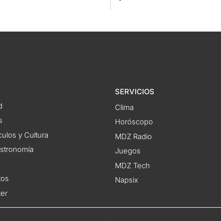
SERVICIOS
d
Clima
s
Horóscopo
ulos y Cultura
MDZ Radio
astronomía
Juegos
MDZ Tech
tos
Napsix
ter