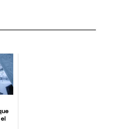
que
 el