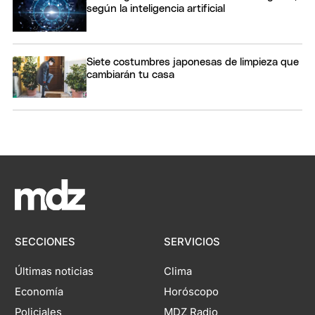
según la inteligencia artificial
Siete costumbres japonesas de limpieza que
cambiarán tu casa
SECCIONES
SERVICIOS
Últimas noticias
Clima
Economía
Horóscopo
Policiales
MDZ Radio